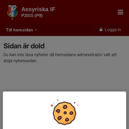
Assyriska IF
P2015 (P9)
Logga in
Till hemsidan
Sidan är dold
Du kan inte läsa nyheter då hemsidans administratör valt att
dölja nyhetssidan.