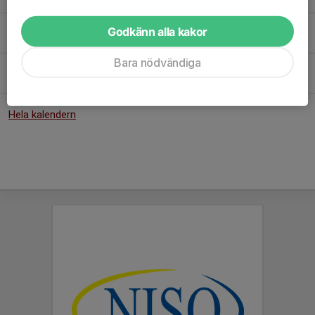
17:00-19:00
Kolmårdens IP
Fre 25/9
Match mot Kimstad GoIF
Godkänn alla kakor
19:00-21:00
Navestad IP
Bara nödvändiga
Sön 4/10
Match mot IK Österviking
14:00-16:00
Petersburg
Hela kalendern