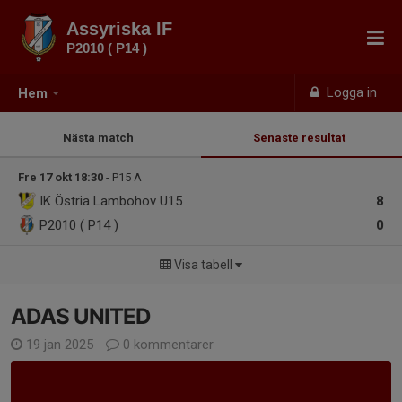
Assyriska IF
P2010 ( P14 )
Logga in
Hem
Nästa match
Senaste resultat
Fre 17 okt 18:30
- P15 A
IK Östria Lambohov U15
8
P2010 ( P14 )
0
Visa tabell
ADAS UNITED
19 jan 2025
0 kommentarer