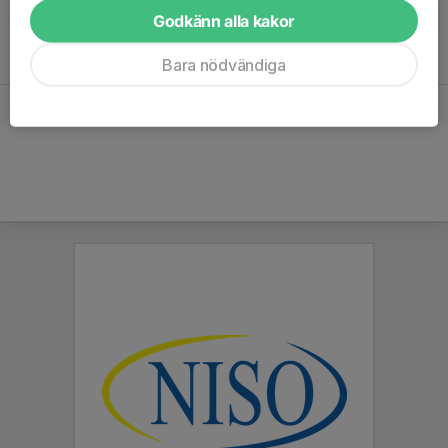
Godkänn alla kakor
Inga aktiviteter inbokade
Bara nödvändiga
Hela kalendern