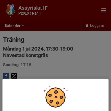
Assyriska IF
P2010 ( P14 )
Logga in
Kalender
Träning
Måndag 1 jul 2024, 17:30-19:00
Navestad konstgräs
Samling: 17:15