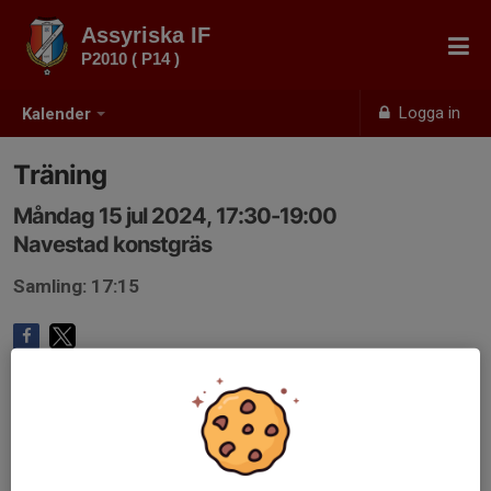
Assyriska IF
P2010 ( P14 )
Logga in
Kalender
Träning
Måndag 15 jul 2024, 17:30-19:00
Navestad konstgräs
Samling: 17:15