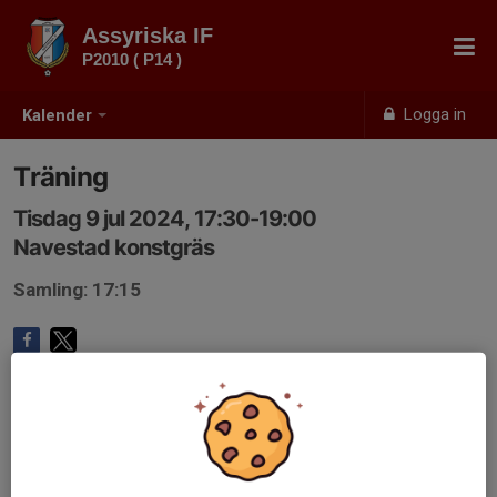
Assyriska IF
P2010 ( P14 )
Logga in
Kalender
Träning
Tisdag 9 jul 2024, 17:30-19:00
Navestad konstgräs
Samling: 17:15