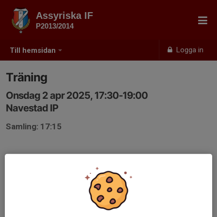
Assyriska IF
P2013/2014
Logga in
Till hemsidan
Träning
Onsdag 2 apr 2025, 17:30-19:00
Navestad IP
Samling: 17:15