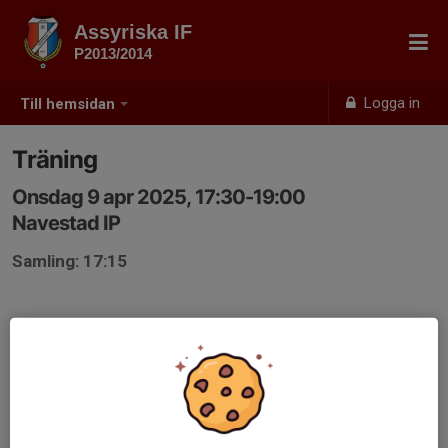
Assyriska IF
P2013/2014
Logga in
Till hemsidan
Träning
Onsdag 9 apr 2025, 17:30-19:00
Navestad IP
Samling: 17:15