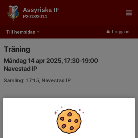
Assyriska IF
P2013/2014
Logga in
Till hemsidan
Träning
Måndag 14 apr 2025, 17:30-19:00
Navestad IP
Samling: 17:15, Navestad IP