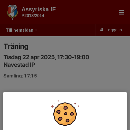
Assyriska IF
P2013/2014
Logga in
Till hemsidan
Träning
Tisdag 22 apr 2025, 17:30-19:00
Navestad IP
Samling: 17:15