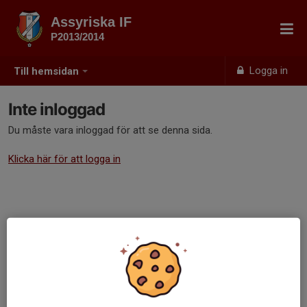
Assyriska IF
P2013/2014
Logga in
Till hemsidan
Inte inloggad
Du måste vara inloggad för att se denna sida.
Klicka här för att logga in