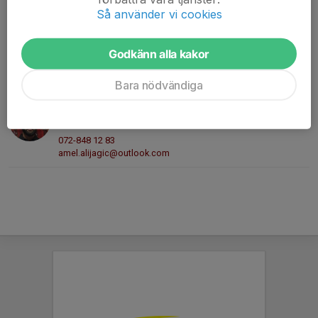
Kontaktpersoner
Så använder vi cookies
Simon Dogan
Sportgruppen
Godkänn alla kakor
070-746 22 94
E-post visas bara för inloggade
Bara nödvändiga
Amel Alijagic
Assisterande tränare
072-848 12 83
amel.alijagic@outlook.com