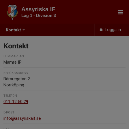
Assyriska IF
Lag 1 - Division 3
Logga in
Kontakt
Kontakt
HEMMAPLAN
Mamre IP
BESÖKSADRESS
Bäraregatan 2
Norrköping
TELEFON
011-12 50 29
E-POST
info@assyriskaif.se