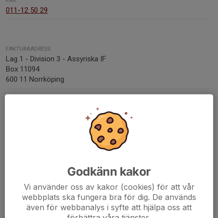
FAX
011-12 50 29
FAKTURAADRESS
Lag 1 - Division 3 - Assyriska IF
Box 11094
600 11 Norrköping
MEJLA PDF-FAKTUROR TILL
faktura@assyriskaif.se
FÖRENINGSNUMMER
45442
ORG. NUMMER
802464-0461
Godkänn kakor
BANKGIRO
Vi använder oss av kakor (cookies) för att vår
5673-5012
webbplats ska fungera bra för dig. De används
även för webbanalys i syfte att hjälpa oss att
förbättra våra tjänster.