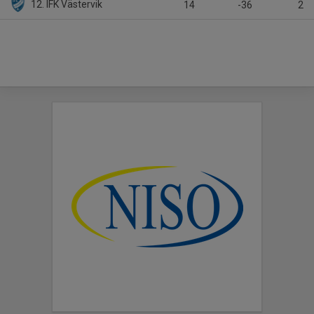
12. IFK Västervik
14
-36
2