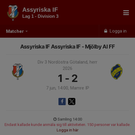
Assyriska IF
Lag 1 - Division 3
Logga in
Matcher
Assyriska IF Assyriska IF - Mjölby AI FF
Div 3 Nordöstra Götaland, herr
2026
1 - 2
7 jun, 14:00, Mamre IP
Samling 14:00
Endast kallade kunde anmäla sig till aktiviteten. 150 personer var kallade.
Logga in här