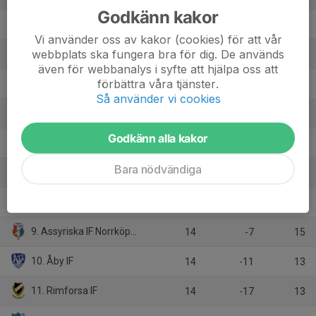
Godkänn kakor
2. BK Ljungsbro
14
15
30
Vi använder oss av kakor (cookies) för att vår
webbplats ska fungera bra för dig. De används
3. Nässjö FF
13
15
25
även för webbanalys i syfte att hjälpa oss att
förbättra våra tjänster.
4. Mjölby AI FF
14
6
25
Så använder vi cookies
5. Hjulsbro IK
14
15
24
Godkänn alla kakor
6. Torstorps IF
14
1
19
Bara nödvändiga
7. LSW IF
14
-3
19
8. Myresjö-Vetlanda FK
13
-3
15
9. Assyriska IF Norrköping
14
-7
15
10. Åby IF
14
-11
13
11. Rimforsa IF
14
-17
13