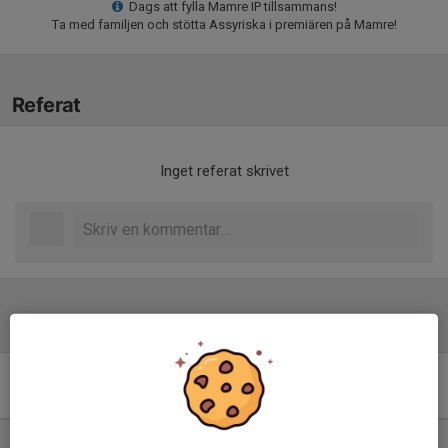
Dags att fylla Mamre IP tillsammans!
Ta med familjen och stötta Assyriska i premiären på Mamre!
Referat
Inget referat skrivet
Tabell
Div 3 Nordöstra Götaland,
herr 2026
M
+/-
P
1. Hemgårdarnas BK
14
25
34