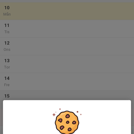
10
Mån
11
Tis
12
Ons
13
Tor
14
Fre
15
Lör
16
Sön
v.34