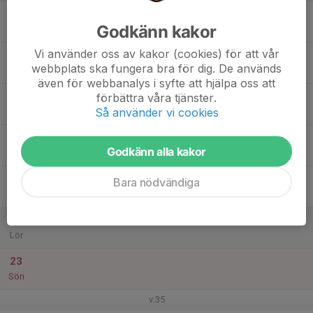
17
Godkänn kakor
Mån
Vi använder oss av kakor (cookies) för att vår
18
webbplats ska fungera bra för dig. De används
Tis
även för webbanalys i syfte att hjälpa oss att
19
förbättra våra tjänster.
Så använder vi cookies
Ons
20
Godkänn alla kakor
Tor
21
Bara nödvändiga
Fre
22
Lör
23
Sön
v.35