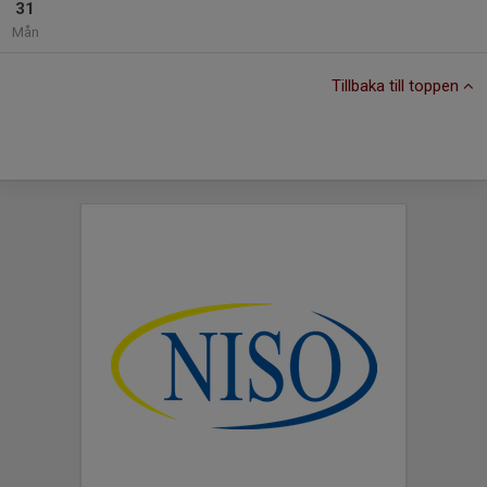
31
Mån
Tillbaka till toppen