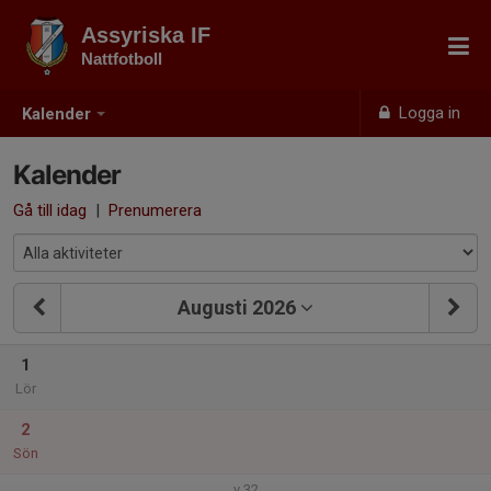
Assyriska IF
Nattfotboll
Logga in
Kalender
Kalender
Gå till idag
|
Prenumerera
Augusti 2026
1
Lör
2
Sön
v.32