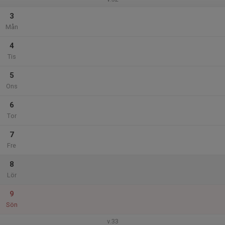
3
Mån
4
Tis
5
Ons
6
Tor
7
Fre
8
Lör
9
Sön
v.33