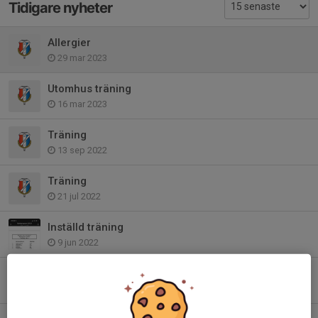
Tidigare nyheter
Allergier
29 mar 2023
Utomhus träning
16 mar 2023
Träning
13 sep 2022
Träning
21 jul 2022
Inställd träning
9 jun 2022
Träningskläder
13 apr 2022