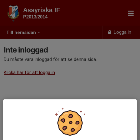
Assyriska IF
P2013/2014
Logga in
Till hemsidan
Inte inloggad
Du måste vara inloggad för att se denna sida.
Klicka här för att logga in