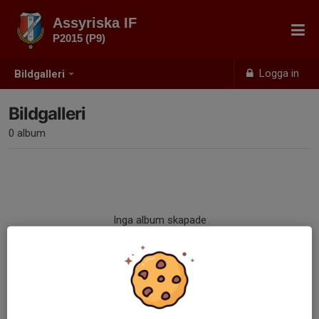
Assyriska IF
P2015 (P9)
Logga in
Bildgalleri
Bildgalleri
0 album
Inga album skapade