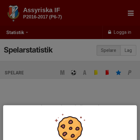
Assyriska IF
P2016-2017 (P6-7)
Logga in
Statistik
Spelarstatistik
Spelare
Lag
SPELARE
Ingen spelarstatistik sparad
När ni fyller i uppställning på respektive match visas statistiken
automatiskt på denna sida