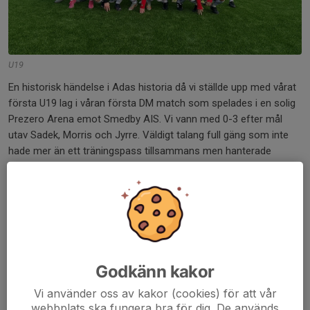
U19
En historisk händelse i Adas historia då vi ställde upp med vårat
första U19 lag i våran första DM match som spelades i en solig
Prezero Arena emot Smedby AIS. Vi vann med 0-3 efter mål
utav Sadek, Morris och Jyrre. Väldigt talang full gäng som inte
hade mer än ett träningspass tillsammans men hanterade
situation galant efter en nervös start. Truppen består utav våra
talangfulla senior spelare samt våra äldsta ungdomspelare.
Kommer att bli intressant att följa deras resa och vi hoppas på
ett stor stöd framåt när nästa match blir på hemmaplan.
Ledarna är för laget är en kombination utav våran
ungdomsledare tillsammans med våra senior tränare. Vi i
Godkänn kakor
klubben är måna att våra ledare precis som spelare ska jobba
Vi använder oss av kakor (cookies) för att vår
över gränserna för att kunna utvecklas tillsammans.
webbplats ska fungera bra för dig. De används