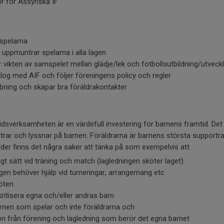
 för Assyriska IF
r spelarna
h uppmuntrar spelarna i alla lägen
 vikten av samspelet mellan glädje/lek och fotbollsutbildning/utveck
ialog med AIF och följer föreningens policy och regler
bning och skapar bra föräldrakontakter
tidsverksamheten är en värdefull investering för barnens framtid. Det ä
ntrar och lyssnar på barnen. Föräldrarna är barnens största supportr
der finns det några saker att tänka på som exempelvis att
igt sätt vid träning och match (lagledningen sköter laget)
ngen behöver hjälp vid turneringar, arrangemang etc
öten
kritisera egna och/eller andras barn
arnen som spelar och inte föräldrarna och
on från förening och lagledning som berör det egna barnet