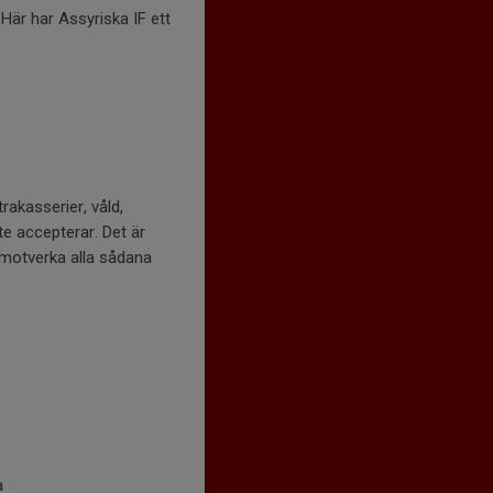
Här har Assyriska IF ett
rakasserier, våld,
e accepterar. Det är
t motverka alla sådana
a