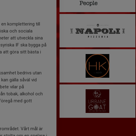
en komplettering till
siska och sociala
heter att utveckla sina
syriska IF ska bygga på
 att göra sitt bästa i
erksamhet bedrivs utan
kan gälla såväl vid
ete vilar på
ån tobak, alkohol och
 föregå med gott
ärområdet. Vårt mål är
 är stolta om en spelare i