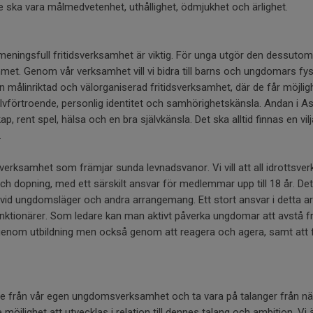
e ska vara målmedvetenhet, uthållighet, ödmjukhet och ärlighet.
meningsfull fritidsverksamhet är viktig. För unga utgör den dessutom 
mmet. Genom vår verksamhet vill vi bidra till barns och ungdomars fy
en målinriktad och välorganiserad fritidsverksamhet, där de får möjlig
vförtroende, personlig identitet och samhörighetskänsla. Andan i As
 rent spel, hälsa och en bra självkänsla. Det ska alltid finnas en vilja
.
 verksamhet som främjar sunda levnadsvanor. Vi vill att all idrottsv
och dopning, med ett särskilt ansvar för medlemmar upp till 18 år. Det 
id ungdomsläger och andra arrangemang. Ett stort ansvar i detta arb
nktionärer. Som ledare kan man aktivt påverka ungdomar att avstå fr
 genom utbildning men också genom att reagera och agera, samt att
lare från vår egen ungdomsverksamhet och ta vara på talanger från n
e möjlighet att utvecklas i relation till dennes talang och ambition. Vi