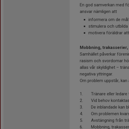
En god samverkan med förä
ansvar nämligen att
informera om de mål 
stimulera och utbilda 
motivera föräldrar a
Mobbning, trakasserier
Samhället påverkar förenin
rasism och svordomar hör 
allas vår skyldighet – trän
negativa yttringar.
Om problem uppstår, kan å
1. Tränare eller ledare 
2. Vid behov kontaktas 
3. De inblandade kan bli
4. Om problemen kvarstå
5. Avstängning från trän
6. Mobbning, trakasser