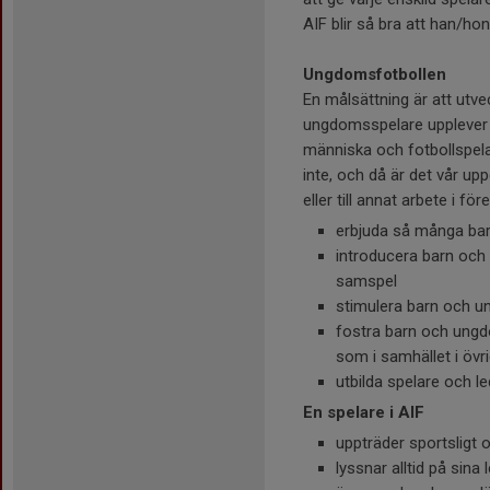
AIF blir så bra att han/hon
Ungdomsfotbollen
En målsättning är att utvec
ungdomsspelare upplever ti
människa och fotbollspela
inte, och då är det vår upp
eller till annat arbete i fö
erbjuda så många bar
introducera barn och 
samspel
stimulera barn och ung
fostra barn och ungdo
som i samhället i övr
utbilda spelare och l
En spelare i AIF
uppträder sportsligt 
lyssnar alltid på sina