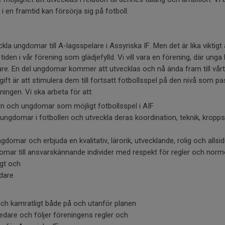
 i en framtid kan försörja sig på fotboll.
kla ungdomar till A-lagsspelare i Assyriska IF. Men det är lika viktigt 
den i vår förening som glädjefylld. Vi vill vara en förening, där un
re. En del ungdomar kommer att utvecklas och nå ända fram till vårt 
gift är att stimulera dem till fortsatt fotbollsspel på den nivå som pas
reningen. Vi ska arbeta för att:
n och ungdomar som möjligt fotbollsspel i AIF
ungdomar i fotbollen och utveckla deras koordination, teknik, kropps
domar och erbjuda en kvalitativ, lärorik, utvecklande, rolig och allsid
mar till ansvarskännande individer med respekt för regler och norm
igt och
edare
och kamratligt både på och utanför planen
 ledare och följer föreningens regler och