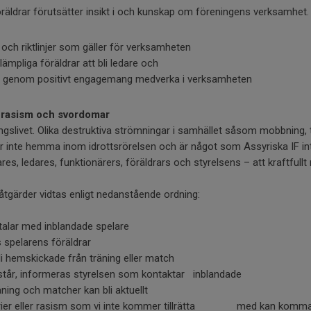
ldrar förutsätter insikt i och kunskap om föreningens verksamhet. 
och riktlinjer som gäller för verksamheten
lämpliga föräldrar att bli ledare och
tt genom positivt engagemang medverka i verksamheten
, rasism och svordomar
gslivet. Olika destruktiva strömningar i samhället såsom mobbning, t
inte hemma inom idrottsrörelsen och är något som Assyriska IF int
ares, ledares, funktionärers, föräldrars och styrelsens – att kraftfull
tgärder vidtas enligt nedanstående ordning:
talar med inblandade spelare
spelarens föräldrar
 hemskickade från träning eller match
r, informeras styrelsen som kontaktar inblandade
ing och matcher kan bli aktuellt
ier eller rasism som vi inte kommer tillrätta med kan komm