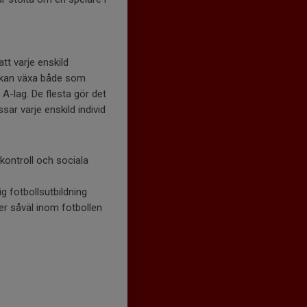
att varje enskild
ga kan växa både som
A-lag. De flesta gör det
sar varje enskild individ
kontroll och sociala
ig fotbollsutbildning
er såväl inom fotbollen