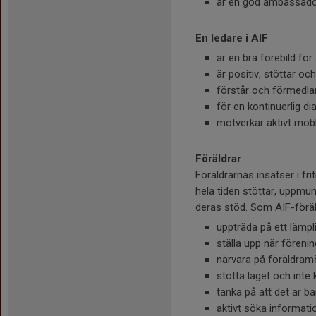
är en god ambassadör
En ledare i AIF
är en bra förebild fö
är positiv, stöttar oc
förstår och förmedlar
för en kontinuerlig d
motverkar aktivt mob
Föräldrar
Föräldrarnas insatser i fri
hela tiden stöttar, uppmu
deras stöd. Som AIF-föräl
uppträda på ett lämpl
ställa upp när föreni
närvara på föräldram
stötta laget och inte 
tänka på att det är b
aktivt söka informati