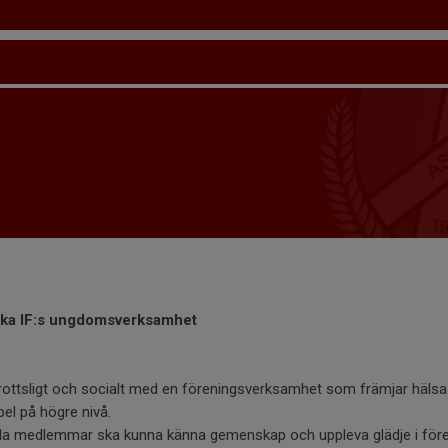
iska IF:s ungdomsverksamhet
drottsligt och socialt med en föreningsverksamhet som främjar hälsa
pel på högre nivå.
alla medlemmar ska kunna känna gemenskap och uppleva glädje i fö