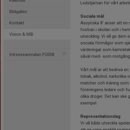
Kalender
Ledstjärnan för vårt arbet
Bildgalleri
Sociala mål
Kontakt
Assyriska IF anser att en 
fostran i skolan och i he
Vision & Mål
utveckling. Vi vill ge dem 
sociala förmågor som själ
värderingar som kamratskap,
Intresseanmälan P2008
såväl med- som motgång
Vårt mål är att bedriva en
tobak, alkohol, narkotika 
matcher och träning som v
föreningens ledare och fu
olika droger. Det kan ske
exempel.
Representationslag
Vi vill både utveckla spe
att ge varje enskild spelar