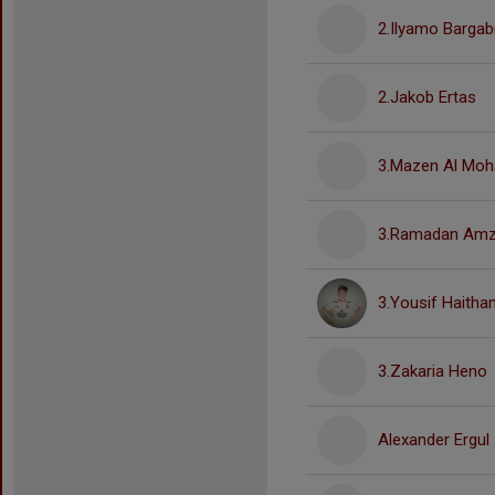
2.Ilyamo Bargabr
2.Jakob Ertas
3.Mazen Al M
3.Ramadan Amz
3.Yousif Haitha
3.Zakaria Heno
Alexander Ergul