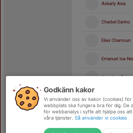
Askarly Asia
Charbel Danho
Elias Chamoun
Emanuel Isa-Ni
Jonathan Ertas
Godkänn kakor
Redwan Abdulka
Vi använder oss av kakor (cookies) för 
webbplats ska fungera bra för dig. De
för webbanalys i syfte att hjälpa oss att
våra tjänster.
Så använder vi cookies