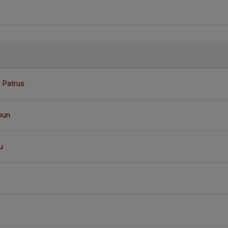
s Patrus
oun
u