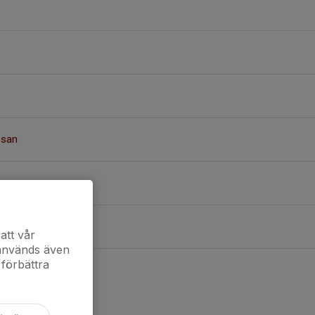
ssan
ni abdulkader
att vår
 används även
 förbättra