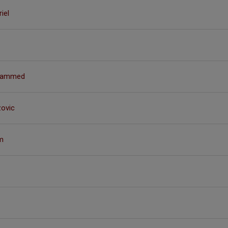
iel
ohammed
ovic
m