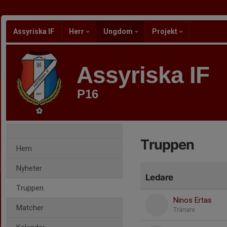
Assyriska IF
Herr
Ungdom
Projekt
Assyriska IF
P16
Truppen
Hem
Nyheter
Ledare
Truppen
Ninos Ertas
Matcher
Tränare