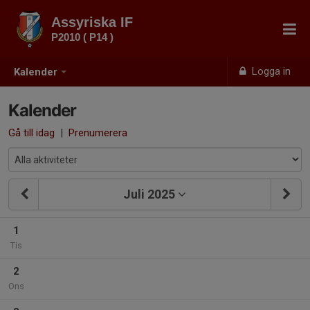
Assyriska IF
P2010 ( P14 )
Logga in
Kalender
Kalender
Gå till idag
|
Prenumerera
Juli 2025
1
Tis
2
Ons