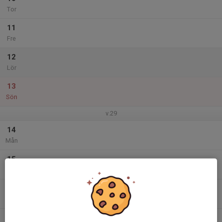
Tor
11
Fre
12
Lör
13
Sön
v.29
14
Mån
15
Tis
16
Ons
17