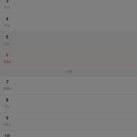
3
Tor
4
Fre
5
Lör
6
Sön
v.28
7
Mån
8
Tis
9
Ons
10