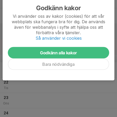
Tor
Godkänn kakor
18
Vi använder oss av kakor (cookies) för att vår
Fre
webbplats ska fungera bra för dig. De används
även för webbanalys i syfte att hjälpa oss att
19
förbättra våra tjänster.
Lör
Så använder vi cookies
20
Sön
Godkänn alla kakor
v.30
Bara nödvändiga
21
Mån
22
Tis
23
Ons
24