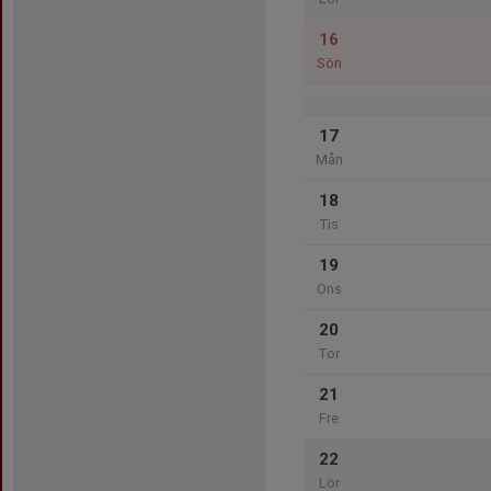
16
Sön
17
Mån
18
Tis
19
Ons
20
Tor
21
Fre
22
Lör