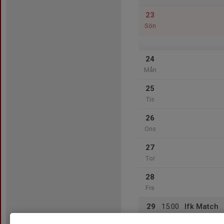
23
Sön
24
Mån
25
Tis
26
Ons
27
Tor
28
Fre
29
15:00
Ifk Match
18:00
Lör
Platinumcars