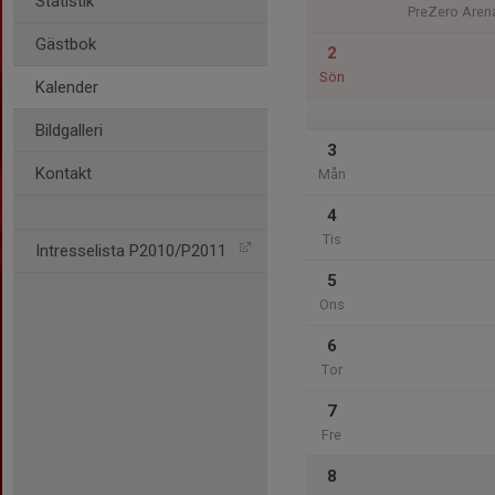
Statistik
PreZero Aren
Gästbok
2
Sön
Kalender
Bildgalleri
3
Kontakt
Mån
4
Tis
Intresselista P2010/P2011
5
Ons
6
Tor
7
Fre
8