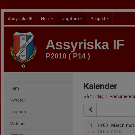
Assyriska IF
Herr
Ungdom
Projekt
Assyriska IF
P2010 ( P14 )
Kalender
Hem
Gå till idag
|
Prenumerer
Nyheter
Truppen
Matcher
1
14:00
Match mot
16:00
Lör
P15 A