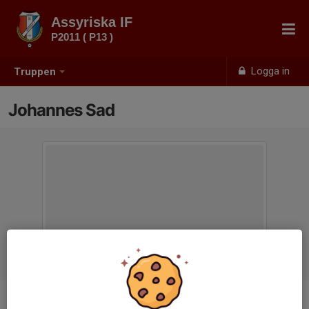
Assyriska IF
P2011 ( P13 )
Logga in
Truppen
Johannes Sad
Titel
Huvudtränare