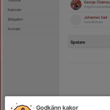
Statistik
George Chamo
Ungdomsutveckla
Kalender
Johannes Sad
Bildgalleri
Huvudtränare
Kontakt
Spelare
Godkänn kakor