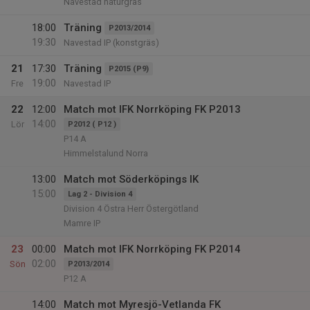
Navestad naturgräs
18:00
Träning
P2013/2014
19:30
Navestad IP (konstgräs)
21
17:30
Träning
P2015 (P9)
19:00
Fre
Navestad IP
22
12:00
Match mot IFK Norrköping FK P2013
14:00
Lör
P2012 ( P12 )
P14 A
Himmelstalund Norra
13:00
Match mot Söderköpings IK
15:00
Lag 2 - Division 4
Division 4 Östra Herr Östergötland
Mamre IP
23
00:00
Match mot IFK Norrköping FK P2014
02:00
Sön
P2013/2014
P12 A
14:00
Match mot Myresjö-Vetlanda FK