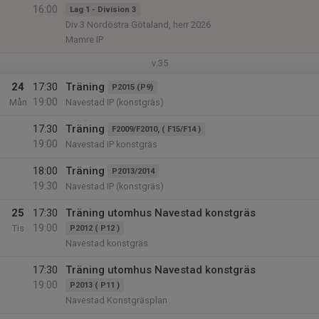
16:00
Lag 1 - Division 3
Div 3 Nordöstra Götaland, herr 2026
Mamre IP
v.35
24
17:30
Träning
P2015 (P9)
19:00
Mån
Navestad IP (konstgräs)
17:30
Träning
F2009/F2010, ( F15/F14 )
19:00
Navestad IP konstgräs
18:00
Träning
P2013/2014
19:30
Navestad IP (konstgräs)
25
17:30
Träning utomhus Navestad konstgräs
19:00
Tis
P2012 ( P12 )
Navestad konstgräs
17:30
Träning utomhus Navestad konstgräs
19:00
P2013 ( P11 )
Navestad Konstgräsplan