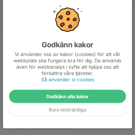
16
00:00
Match mot Stångebro United BK 2014 U1
02:00
Sön
P2013/2014
P12 A
v.34
Godkänn kakor
17
17:30
Träning
F2009/F2010, ( F15/F14 )
19:00
Mån
Navestad IP konstgräs
Vi använder oss av kakor (cookies) för att vår
webbplats ska fungera bra för dig. De används
17:30
Träning
P2015 (P9)
även för webbanalys i syfte att hjälpa oss att
19:00
Navestad IP (konstgräs)
förbättra våra tjänster.
18:00
Träning
Så använder vi cookies
P2013/2014
19:30
Navestad IP (konstgräs)
Godkänn alla kakor
18
17:30
Träning utomhus Navestad konstgräs
19:00
Tis
P2012 ( P12 )
Bara nödvändiga
Navestad konstgräs
17:30
Träning
P2015 (P9)
19:00
Navestad IP (konstgräs)