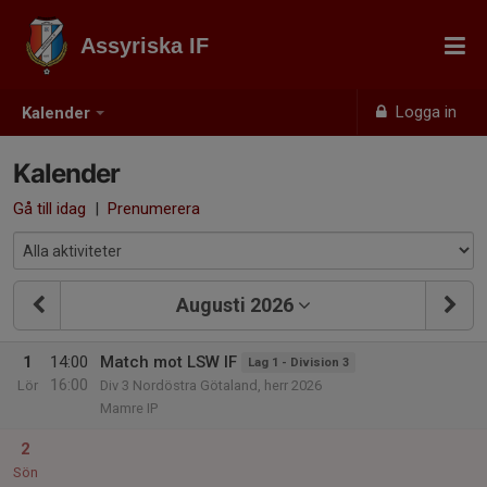
Assyriska IF
Logga in
Kalender
Kalender
Gå till idag
|
Prenumerera
Augusti 2026
1
14:00
Match mot LSW IF
Lag 1 - Division 3
16:00
Lör
Div 3 Nordöstra Götaland, herr 2026
Mamre IP
2
Sön