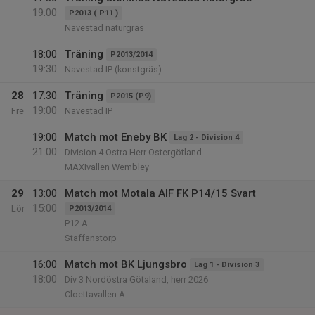
19:00
P2013 ( P11 )
Navestad naturgräs
18:00
Träning
P2013/2014
19:30
Navestad IP (konstgräs)
28
17:30
Träning
P2015 (P9)
19:00
Fre
Navestad IP
19:00
Match mot Eneby BK
Lag 2 - Division 4
21:00
Division 4 Östra Herr Östergötland
MAXIvallen Wembley
29
13:00
Match mot Motala AIF FK P14/15 Svart
15:00
Lör
P2013/2014
P12 A
Staffanstorp
16:00
Match mot BK Ljungsbro
Lag 1 - Division 3
18:00
Div 3 Nordöstra Götaland, herr 2026
Cloettavallen A