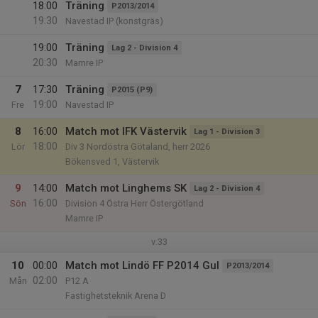
18:00
Träning
P2013/2014
19:30
Navestad IP (konstgräs)
19:00
Träning
Lag 2 - Division 4
20:30
Mamre IP
7
17:30
Träning
P2015 (P9)
19:00
Fre
Navestad IP
8
16:00
Match mot IFK Västervik
Lag 1 - Division 3
18:00
Lör
Div 3 Nordöstra Götaland, herr 2026
Bökensved 1, Västervik
9
14:00
Match mot Linghems SK
Lag 2 - Division 4
16:00
Sön
Division 4 Östra Herr Östergötland
Mamre IP
v.33
10
00:00
Match mot Lindö FF P2014 Gul
P2013/2014
02:00
Mån
P12 A
Fastighetsteknik Arena D