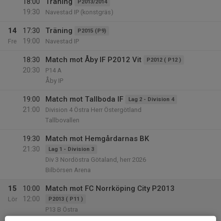
18:00
Träning
P2013/2014
19:30
Navestad IP (konstgräs)
14
17:30
Träning
P2015 (P9)
19:00
Fre
Navestad IP
18:30
Match mot Åby IF P2012 Vit
P2012 ( P12 )
20:30
P14 A
Åby IP
19:00
Match mot Tallboda IF
Lag 2 - Division 4
21:00
Division 4 Östra Herr Östergötland
Tallbovallen
19:30
Match mot Hemgårdarnas BK
21:30
Lag 1 - Division 3
Div 3 Nordöstra Götaland, herr 2026
Bilbörsen Arena
15
10:00
Match mot FC Norrköping City P2013
12:00
Lör
P2013 ( P11 )
P13 B Östra
Navestad IP