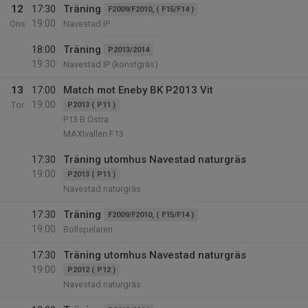
12
17:30
Träning
F2009/F2010, ( F15/F14 )
19:00
Ons
Navestad IP
18:00
Träning
P2013/2014
19:30
Navestad IP (konstgräs)
13
17:00
Match mot Eneby BK P2013 Vit
19:00
Tor
P2013 ( P11 )
P13 B Östra
MAXIvallen F13
17:30
Träning utomhus Navestad naturgräs
19:00
P2013 ( P11 )
Navestad naturgräs
17:30
Träning
F2009/F2010, ( F15/F14 )
19:00
Bollspelaren
17:30
Träning utomhus Navestad naturgräs
19:00
P2012 ( P12 )
Navestad naturgräs