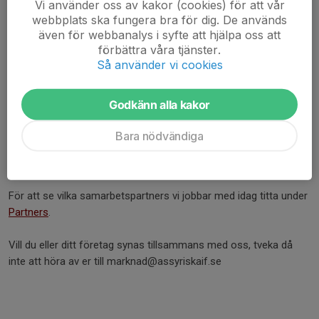
Vi använder oss av kakor (cookies) för att vår
> Club 2012 - Twitter
webbplats ska fungera bra för dig. De används
> Matchprogram
även för webbanalys i syfte att hjälpa oss att
> Unik
förbättra våra tjänster.
Så använder vi cookies
sponsorskylt
> Utskick till
medlemmarna
Godkänn alla kakor
>
Företagspresentation
Bara nödvändiga
>
Matcharrangemang
För att se vilka samarbetspartners vi jobbar med idag titta under
Partners
.
Vill du eller ditt företag synas tillsammans med oss, tveka då
inte att höra av er till marknad@assyriskaif.se