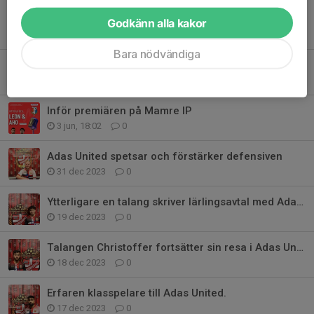
Godkänn alla kakor
Tidigare nyheter
Bara nödvändiga
Kaptenen har ordet
15 jun, 22:02
0
Inför premiären på Mamre IP
3 jun, 18:02
0
Adas United spetsar och förstärker defensiven
31 dec 2023
0
Ytterligare en talang skriver lärlingsavtal med Adas United
19 dec 2023
0
Talangen Christoffer fortsätter sin resa i Adas United.
18 dec 2023
0
Erfaren klasspelare till Adas United.
17 dec 2023
0