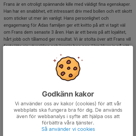
Frans är en otroligt spännande kille med väldigt fina egenskaper.
Han har en snabbhet, ett intressant driv med bollen och ett skott
som sticker ut mer än vanligt. Hans personlighet och
engagemang för Adas familjen ger ett kvitto på att vi tagit väl
om Frans dem senaste 3 åren. Han är ett bevis på att lojalitet,
hårt jobb och tålamod ger resultat. Vi är stolta över att Frans vill
fortsätta sin utveckling och karriär hos oss. Han kliver in på sitt
fjärde år. Vi är övertygade att Frans kommer ta ytterligare kliv
nästa säsong. Ska bli spännande att följa Frans nästa säsong.
Härligt att du valde att stanna kvar hos oss. Stort lycka till… ❤️🤍
🖤👏✍️💯👌🏽✅
Dela nyhet
Godkänn kakor
Vi använder oss av kakor (cookies) för att vår
webbplats ska fungera bra för dig. De används
Kommentarer
även för webbanalys i syfte att hjälpa oss att
förbättra våra tjänster.
Så använder vi cookies