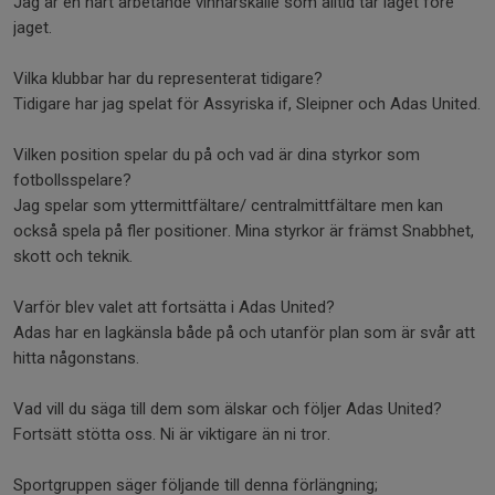
Jag är en hårt arbetande vinnarskalle som alltid tar laget före
jaget.
Vilka klubbar har du representerat tidigare?
Tidigare har jag spelat för Assyriska if, Sleipner och Adas United.
Vilken position spelar du på och vad är dina styrkor som
fotbollsspelare?
Jag spelar som yttermittfältare/ centralmittfältare men kan
också spela på fler positioner. Mina styrkor är främst Snabbhet,
skott och teknik.
Varför blev valet att fortsätta i Adas United?
Adas har en lagkänsla både på och utanför plan som är svår att
hitta någonstans.
Vad vill du säga till dem som älskar och följer Adas United?
Fortsätt stötta oss. Ni är viktigare än ni tror.
Sportgruppen säger följande till denna förlängning;