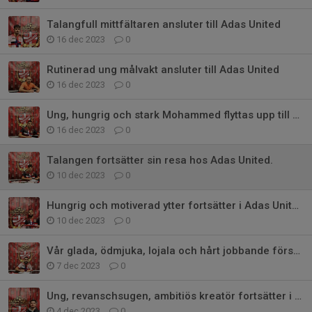
Talangfull mittfältaren ansluter till Adas United
16 dec 2023
0
Rutinerad ung målvakt ansluter till Adas United
16 dec 2023
0
Ung, hungrig och stark Mohammed flyttas upp till div 3
16 dec 2023
0
Talangen fortsätter sin resa hos Adas United.
10 dec 2023
0
Hungrig och motiverad ytter fortsätter i Adas United
10 dec 2023
0
Vår glada, ödmjuka, lojala och hårt jobbande försvarare stannar i Adas
7 dec 2023
0
Ung, revanschsugen, ambitiös kreatör fortsätter i Adas United.
4 dec 2023
0