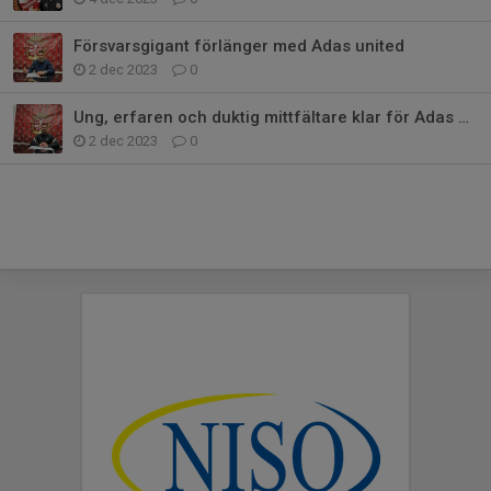
Försvarsgigant förlänger med Adas united
2 dec 2023
0
Ung, erfaren och duktig mittfältare klar för Adas United IF
2 dec 2023
0