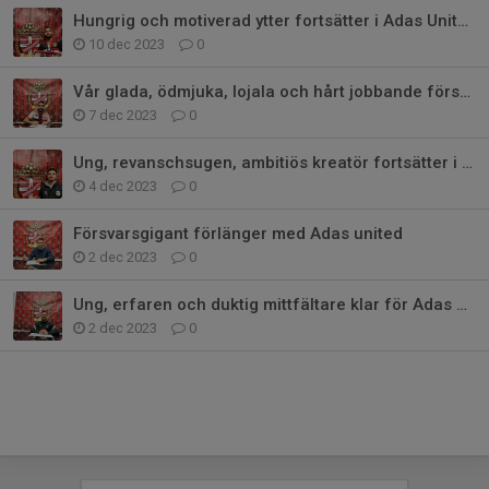
Hungrig och motiverad ytter fortsätter i Adas United
10 dec 2023
0
Vår glada, ödmjuka, lojala och hårt jobbande försvarare stannar i Adas
7 dec 2023
0
Ung, revanschsugen, ambitiös kreatör fortsätter i Adas United.
4 dec 2023
0
Försvarsgigant förlänger med Adas united
2 dec 2023
0
Ung, erfaren och duktig mittfältare klar för Adas United IF
2 dec 2023
0