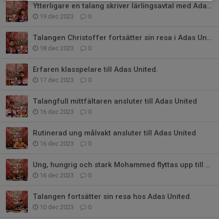
Ytterligare en talang skriver lärlingsavtal med Adas United
19 dec 2023
0
Talangen Christoffer fortsätter sin resa i Adas United.
18 dec 2023
0
Erfaren klasspelare till Adas United.
17 dec 2023
0
Talangfull mittfältaren ansluter till Adas United
16 dec 2023
0
Rutinerad ung målvakt ansluter till Adas United
16 dec 2023
0
Ung, hungrig och stark Mohammed flyttas upp till div 3
16 dec 2023
0
Talangen fortsätter sin resa hos Adas United.
10 dec 2023
0