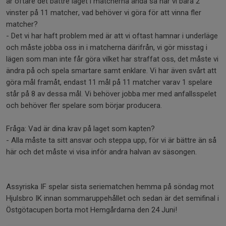
är oftare det bättre laget i matcherna ändå så har vi bara 2
vinster på 11 matcher, vad behöver vi göra för att vinna fler
matcher?
- Det vi har haft problem med är att vi oftast hamnar i underläge
och måste jobba oss in i matcherna därifrån, vi gör misstag i
lägen som man inte får göra vilket har straffat oss, det måste vi
ändra på och spela smartare samt enklare. Vi har även svårt att
göra mål framåt, endast 11 mål på 11 matcher varav 1 spelare
står på 8 av dessa mål. Vi behöver jobba mer med anfallsspelet
och behöver fler spelare som börjar producera.
Fråga: Vad är dina krav på laget som kapten?
- Alla måste ta sitt ansvar och steppa upp, för vi är bättre än så
här och det måste vi visa inför andra halvan av säsongen.
Assyriska IF spelar sista seriematchen hemma på söndag mot
Hjulsbro IK innan sommaruppehållet och sedan är det semifinal i
Östgötacupen borta mot Hemgårdarna den 24 Juni!