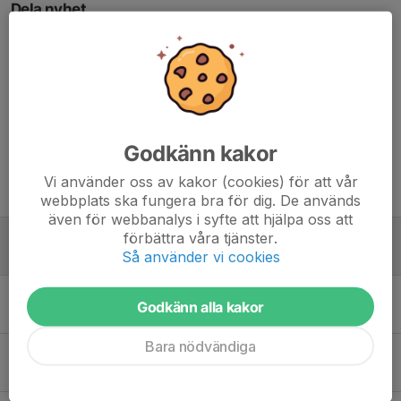
Dela nyhet
Kommentarer
Godkänn kakor
Vi använder oss av kakor (cookies) för att vår
Tidigare nyheter
webbplats ska fungera bra för dig. De används
även för webbanalys i syfte att hjälpa oss att
förbättra våra tjänster.
Kaptenen har ordet
Så använder vi cookies
15 jun, 22:02
0
Inför premiären på Mamre IP
Godkänn alla kakor
3 jun, 18:02
0
Bara nödvändiga
Adas United spetsar och förstärker defensiven
31 dec 2023
0