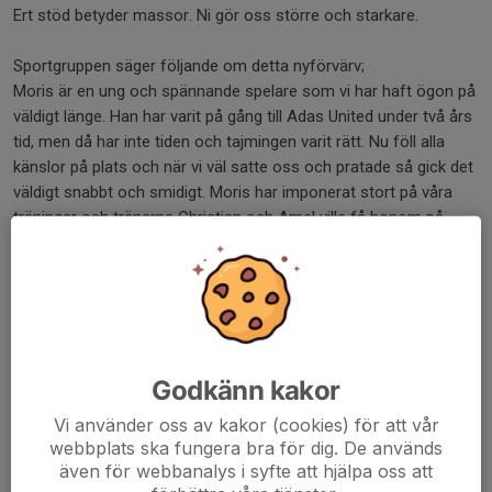
Ert stöd betyder massor. Ni gör oss större och starkare.
Sportgruppen säger följande om detta nyförvärv;
Moris är en ung och spännande spelare som vi har haft ögon på
väldigt länge. Han har varit på gång till Adas United under två års
tid, men då har inte tiden och tajmingen varit rätt. Nu föll alla
känslor på plats och när vi väl satte oss och pratade så gick det
väldigt snabbt och smidigt. Moris har imponerat stort på våra
träningar och tränarna Christian och Amel ville få honom på
plats så fort som möjligt. Detta är ett fynd inom lokalfotbollen.
Han besitter spännande egenskaper och kvaliteter trots sin unga
ålder. Detta blir Moris första seniorsäsong och kan bli hur rolig
och spännande som helst. Glöm inte namnet!
Välkommen till Adasfamiljen och stort lycka till, Moris!❤️🤍🖤👏
💯👌🏽🔥
Godkänn kakor
Dela nyhet
Vi använder oss av kakor (cookies) för att vår
webbplats ska fungera bra för dig. De används
även för webbanalys i syfte att hjälpa oss att