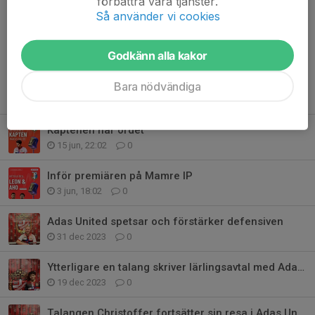
förbättra våra tjänster.
Så använder vi cookies
Kommentarer
Godkänn alla kakor
Bara nödvändiga
Tidigare nyheter
Kaptenen har ordet
15 jun, 22:02
0
Inför premiären på Mamre IP
3 jun, 18:02
0
Adas United spetsar och förstärker defensiven
31 dec 2023
0
Ytterligare en talang skriver lärlingsavtal med Adas United
19 dec 2023
0
Talangen Christoffer fortsätter sin resa i Adas United.