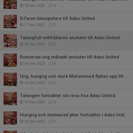
18 dec 2023
0
Erfaren klasspelare till Adas United.
17 dec 2023
0
Talangfull mittfältaren ansluter till Adas United
16 dec 2023
0
Rutinerad ung målvakt ansluter till Adas United
16 dec 2023
0
Ung, hungrig och stark Mohammed flyttas upp till div 3
16 dec 2023
0
Talangen fortsätter sin resa hos Adas United.
10 dec 2023
0
Hungrig och motiverad ytter fortsätter i Adas United
10 dec 2023
0