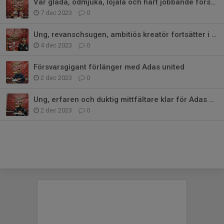
Vår glada, ödmjuka, lojala och hårt jobbande försvarare stannar i Adas
7 dec 2023
0
Ung, revanschsugen, ambitiös kreatör fortsätter i Adas United.
4 dec 2023
0
Försvarsgigant förlänger med Adas united
2 dec 2023
0
Ung, erfaren och duktig mittfältare klar för Adas United IF
2 dec 2023
0